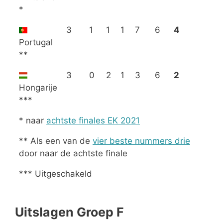
*
3
1
1
1
7
6
4
Portugal
**
3
0
2
1
3
6
2
Hongarije
***
* naar
achtste finales EK 2021
** Als een van de
vier beste nummers drie
door naar de achtste finale
*** Uitgeschakeld
Uitslagen Groep F