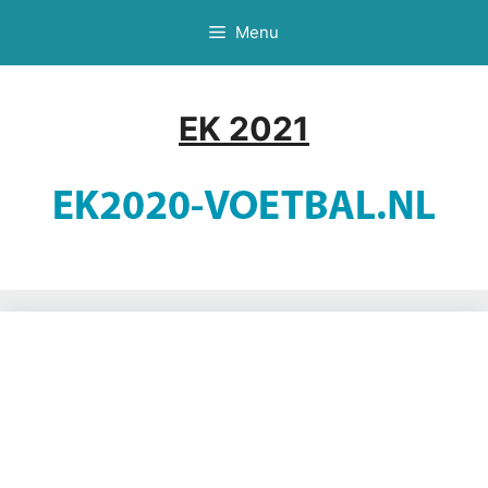
Ga
Menu
naar
de
inhoud
EK 2021