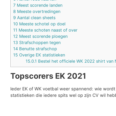
7
Meest scorende landen
8
Meeste overtredingen
9
Aantal clean sheets
10
Meeste schotel op doel
11
Meeste schoten naast of over
12
Meest scorende ploegen
13
Strafschoppen tegen
14
Benutte strafschop
15
Overige EK statistieken
15.0.1
Bestel het officiele WK 2022 shirt van
Topscorers EK 2021
Ieder EK of WK voetbal weer spannend: wie word
statistieken die iedere spits wel op zijn CV wil heb