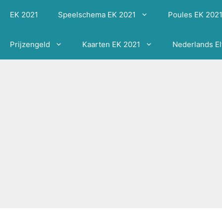
Ga
EK 2021
Speelschema EK 2021
Poules EK 202
naar
de
inhoud
Prijzengeld
Kaarten EK 2021
Nederlands El