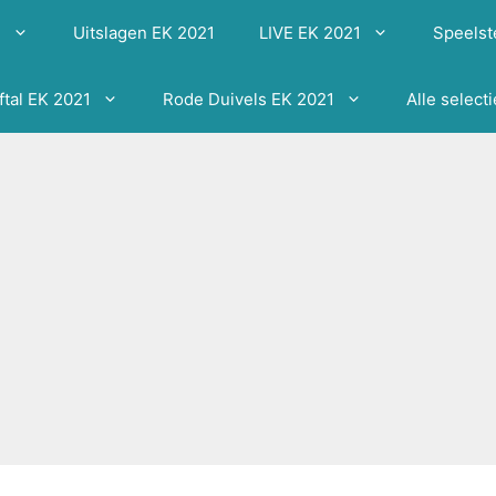
1
Uitslagen EK 2021
LIVE EK 2021
Speelst
ftal EK 2021
Rode Duivels EK 2021
Alle select