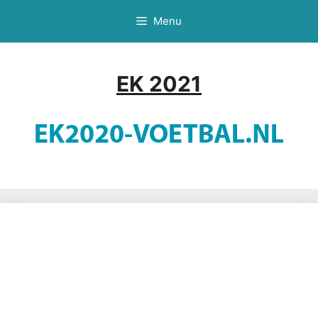
Ga
Menu
naar
de
inhoud
EK 2021