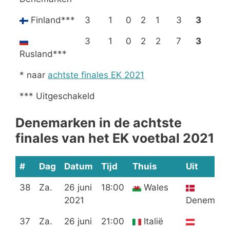
Finland***
3
1
0
2
1
3
3
3
1
0
2
2
7
3
Rusland***
* naar
achtste finales EK 2021
*** Uitgeschakeld
Denemarken in de achtste
finales van het EK voetbal 2021
#
Dag
Datum
Tijd
Thuis
Uit
38
Za.
26 juni
18:00
Wales
2021
Denemark
37
Za.
26 juni
21:00
Italië