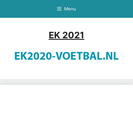
Ga
Menu
naar
de
inhoud
EK 2021