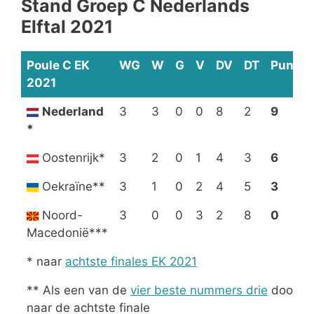
Stand Groep C Nederlands
Elftal 2021
Poule C EK
WG
W
G
V
DV
DT
Punten
2021
Nederland
3
3
0
0
8
2
9
*
Oostenrijk*
3
2
0
1
4
3
6
Oekraïne**
3
1
0
2
4
5
3
Noord-
3
0
0
3
2
8
0
Macedonië***
* naar
achtste finales EK 2021
** Als een van de
vier beste nummers drie
door
naar de achtste finale