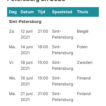
Dag
Datum
Tijd
Speelstad
Thuis
U
Sint-Petersburg
Za.
12 juni
21:00
Sint-
België
R
2021
Petersburg
Ma.
14 juni
18:00
Sint-
Polen
S
2021
Petersburg
Vr.
18 juni
15:00
Sint-
Zweden
S
2021
Petersburg
Wo.
16 juni
15:00
Sint-
Finland
R
2021
Petersburg
Ma.
21 juni
21:00
Sint-
Finland
B
2021
Petersburg