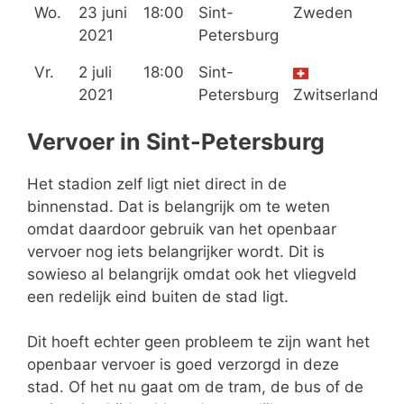
Wo.
23 juni
18:00
Sint-
Zweden
P
2021
Petersburg
Vr.
2 juli
18:00
Sint-
2021
Petersburg
Zwitserland
S
Vervoer in Sint-Petersburg
Het stadion zelf ligt niet direct in de
binnenstad. Dat is belangrijk om te weten
omdat daardoor gebruik van het openbaar
vervoer nog iets belangrijker wordt. Dit is
sowieso al belangrijk omdat ook het vliegveld
een redelijk eind buiten de stad ligt.
Dit hoeft echter geen probleem te zijn want het
openbaar vervoer is goed verzorgd in deze
stad. Of het nu gaat om de tram, de bus of de