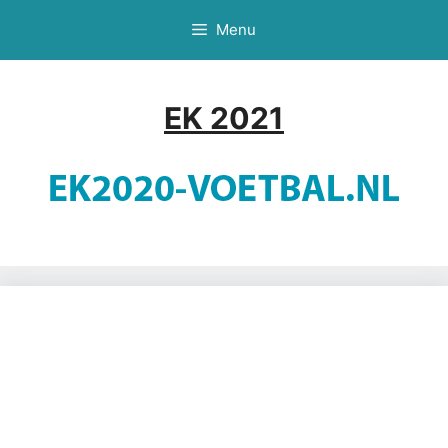
Ga
Menu
naar
de
inhoud
EK 2021