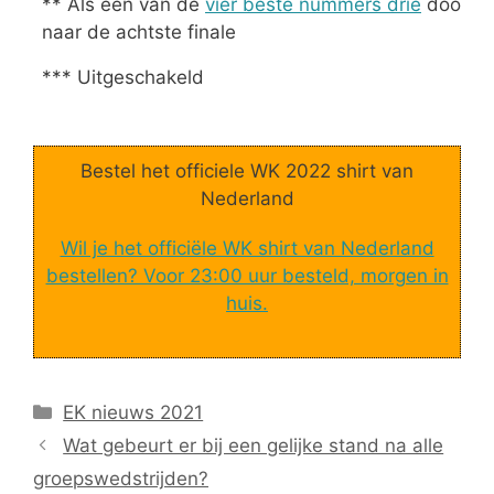
** Als een van de
vier beste nummers drie
door
naar de achtste finale
*** Uitgeschakeld
Bestel het officiele WK 2022 shirt van
Nederland
Wil je het officiële WK shirt van Nederland
bestellen? Voor 23:00 uur besteld, morgen in
huis.
Categorieën
EK nieuws 2021
Wat gebeurt er bij een gelijke stand na alle
groepswedstrijden?