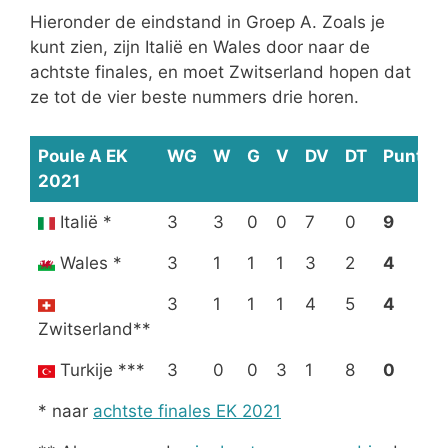
Hieronder de eindstand in Groep A. Zoals je
kunt zien, zijn Italië en Wales door naar de
achtste finales, en moet Zwitserland hopen dat
ze tot de vier beste nummers drie horen.
Poule A EK
WG
W
G
V
DV
DT
Punten
2021
Italië *
3
3
0
0
7
0
9
Wales *
3
1
1
1
3
2
4
3
1
1
1
4
5
4
Zwitserland**
Turkije ***
3
0
0
3
1
8
0
* naar
achtste finales EK 2021